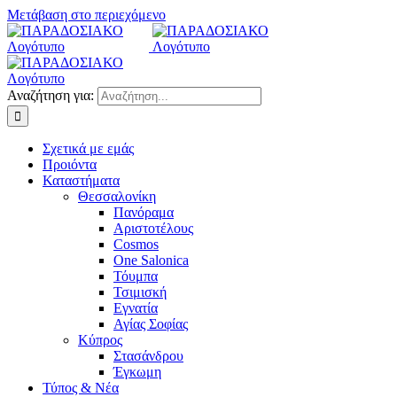
Μετάβαση στο περιεχόμενο
Αναζήτηση για:
Σχετικά με εμάς
Προιόντα
Καταστήματα
Θεσσαλονίκη
Πανόραμα
Αριστοτέλους
Cosmos
One Salonica
Τόυμπα
Τσιμισκή
Εγνατία
Αγίας Σοφίας
Κύπρος
Στασάνδρου
Έγκωμη
Τύπος & Νέα