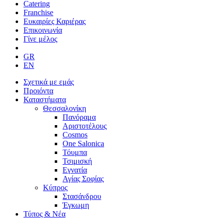
Catering
Franchise
Ευκαιρίες Καριέρας
Επικοινωνία
Γίνε μέλος
Σχετικά με εμάς
Προιόντα
Καταστήματα
Θεσσαλονίκη
Πανόραμα
Αριστοτέλους
Cosmos
One Salonica
Τόυμπα
Τσιμισκή
Εγνατία
Αγίας Σοφίας
Κύπρος
Στασάνδρου
Έγκωμη
Τύπος & Νέα