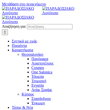
Μετάβαση στο περιεχόμενο
Αναζήτηση για:
Σχετικά με εμάς
Προιόντα
Καταστήματα
Θεσσαλονίκη
Πανόραμα
Αριστοτέλους
Cosmos
One Salonica
Τόυμπα
Τσιμισκή
Εγνατία
Αγίας Σοφίας
Κύπρος
Στασάνδρου
Έγκωμη
Τύπος & Νέα