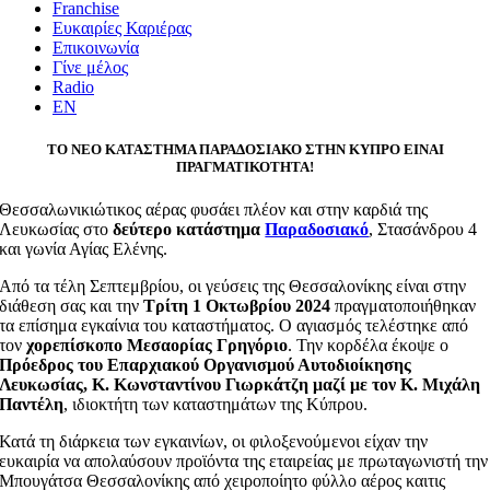
Franchise
Ευκαιρίες Καριέρας
Επικοινωνία
Γίνε μέλος
Radio
ΤΟ ΝΕΟ ΚΑΤΑΣΤΗΜΑ ΠΑΡΑΔΟΣΙΑΚΟ ΣΤΗΝ ΚΥΠΡΟ
EINAI
ΠΡΑΓΜΑΤΙΚΟΤΗΤΑ!
Θεσσαλωνικιώτικος αέρας φυσάει πλέον και στην καρδιά της
Λευκωσίας στο
δεύτερο κατάστημα
Παραδοσιακό
, Στασάνδρου 4
και γωνία Αγίας Ελένης.
Από τα τέλη Σεπτεμβρίου, οι γεύσεις της Θεσσαλονίκης είναι στην
διάθεση σας και την
Τρίτη 1 Οκτωβρίου 2024
πραγματοποιήθηκαν
τα επίσημα εγκαίνια του καταστήματος. Ο αγιασμός τελέστηκε από
τον
χορεπίσκοπο Μεσαορίας Γρηγόριο
. Την κορδέλα έκοψε ο
Πρόεδρος του Επαρχιακού Οργανισμού Αυτοδιοίκησης
Λευκωσίας, Κ. Κωνσταντίνου Γιωρκάτζη μαζί με τον Κ. Μιχάλη
Παντέλη
, ιδιοκτήτη των καταστημάτων της Κύπρου.
Κατά τη διάρκεια των εγκαινίων, οι φιλοξενούμενοι είχαν την
ευκαιρία να απολαύσουν προϊόντα της εταιρείας με πρωταγωνιστή την
Μπουγάτσα Θεσσαλονίκης από χειροποίητο φύλλο αέρος καιτις