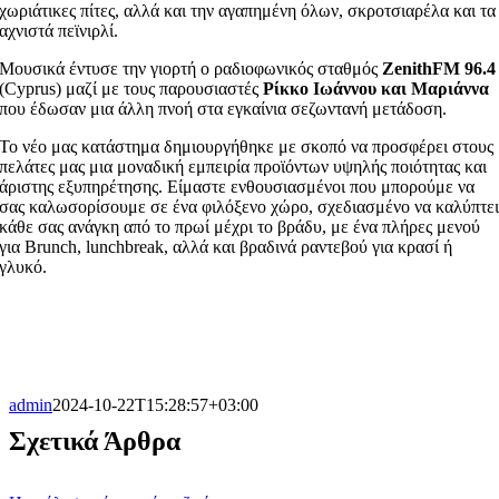
χωριάτικες πίτες, αλλά και την αγαπημένη όλων, σκροτσιαρέλα και τα
αχνιστά πεϊνιρλί.
Μουσικά έντυσε την γιορτή ο ραδιοφωνικός σταθμός
ZenithFM
96.4
(Cyprus) μαζί με τους παρουσιαστές
Ρίκκο Ιωάννου και Μαριάννα
που έδωσαν μια άλλη πνοή στα εγκαίνια σεζωντανή μετάδοση.
Το νέο μας κατάστημα δημιουργήθηκε με σκοπό να προσφέρει στους
πελάτες μας μια μοναδική εμπειρία προϊόντων υψηλής ποιότητας και
άριστης εξυπηρέτησης. Είμαστε ενθουσιασμένοι που μπορούμε να
σας καλωσορίσουμε σε ένα φιλόξενο χώρο, σχεδιασμένο να καλύπτε
κάθε σας ανάγκη από το πρωί μέχρι το βράδυ, με ένα πλήρες μενού
για Brunch, lunchbreak, αλλά και βραδινά ραντεβού για κρασί ή
γλυκό.
admin
2024-10-22T15:28:57+03:00
Σχετικά Άρθρα