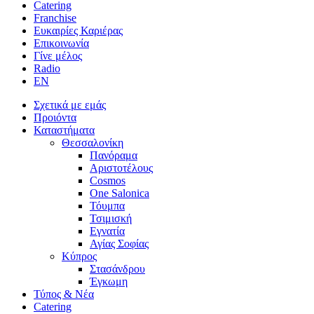
Catering
Franchise
Ευκαιρίες Καριέρας
Επικοινωνία
Γίνε μέλος
Radio
Σχετικά με εμάς
Προιόντα
Καταστήματα
Θεσσαλονίκη
Πανόραμα
Αριστοτέλους
Cosmos
One Salonica
Τόυμπα
Τσιμισκή
Εγνατία
Αγίας Σοφίας
Κύπρος
Στασάνδρου
Έγκωμη
Τύπος & Νέα
Catering